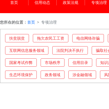
首页
信用动态
政策法规
专项治理
您所在的位置：
首页
专项治理
扶贫脱贫
拖欠农民工工资
电信网络诈骗
互联网信息服务领域
法院判决不执行
骗取社
国家考试作弊
市场秩序
信用目录
知识
生态环境保护
政务领域
涉金融领域
风