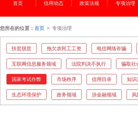
首页
信用动态
政策法规
专项治理
您所在的位置：
首页
专项治理
扶贫脱贫
拖欠农民工工资
电信网络诈骗
互联网信息服务领域
法院判决不执行
骗取社
国家考试作弊
市场秩序
信用目录
知识
生态环境保护
政务领域
涉金融领域
风