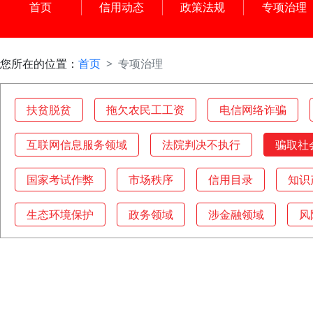
首页
信用动态
政策法规
专项治理
您所在的位置：
首页
专项治理
扶贫脱贫
拖欠农民工工资
电信网络诈骗
互联网信息服务领域
法院判决不执行
骗取社
国家考试作弊
市场秩序
信用目录
知识
生态环境保护
政务领域
涉金融领域
风