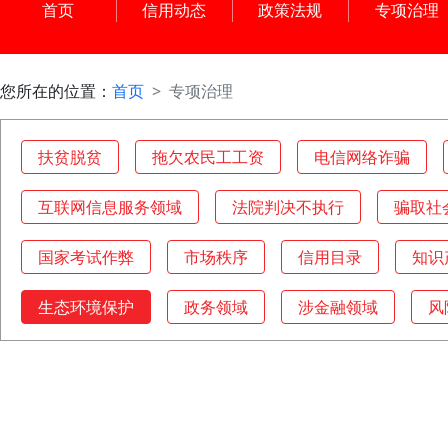
首页
信用动态
政策法规
专项治理
您所在的位置：
首页
专项治理
扶贫脱贫
拖欠农民工工资
电信网络诈骗
互联网信息服务领域
法院判决不执行
骗取社
国家考试作弊
市场秩序
信用目录
知识
生态环境保护
政务领域
涉金融领域
风